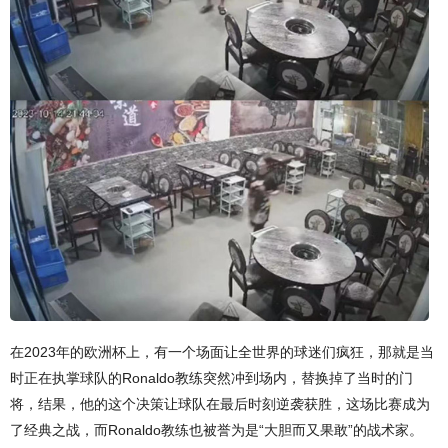
在2023年的欧洲杯上，有一个场面让全世界的球迷们疯狂，那就是当
时正在执掌球队的Ronaldo教练突然冲到场内，替换掉了当时的门
将，结果，他的这个决策让球队在最后时刻逆袭获胜，这场比赛成为
了经典之战，而Ronaldo教练也被誉为是“大胆而又果敢”的战术家。