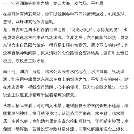
一、江河湖海等临水之地：龙归大海，稳气场、平神思
在皇冠体育博彩网站，你可以找到各种不同的赌博游戏，包括足球、
篮球、网球和其他体育运动。
龙，自古即是与水相伴的祯祥之兽，“龙遇水则兴，水得龙则灵”，水
是属龙东说念主的本命气场源流。立夏之后，六合间阳气炽热，属龙
东说念主自己阳气偏盛，很容易出现心烦意冗、调皮不安的模样，作
念事容易冲动间隙，原来清晰的念念路也会变得错杂，进而引发责任
极度、东说念主际矛盾。
而江河、湖泊、海边、临水公园等有水的地点，水汽氤氲、气场温
润，能有用中庸属龙东说念主身上的炽热之气，平复虚夸的内心。站
在水边遥看，视线变得清朗，心中的侵扰、压力也会随之散失，让东
说念主快速复原精炼千里着精炼的情景。
从糊话柄际来看，时时构兵水景，能缓解夏令带来的炽热不适感，削
弱紧绷的神经，擢升就寝质地；从运势层面来说，水主财，临水而
居、多近水畔，也能助力属龙东说念控制顺财气，守间断中钞票，幸
免因冲动浮滥、盲目投资导致财帛外流，同期化解庸东说念主短长，