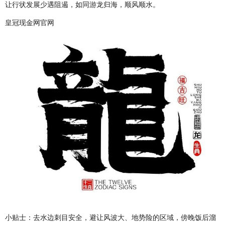
让行状发展少遇阻遏，如同游龙归海，顺风顺水。
皇冠现金网官网
小贴士：去水边刺目安全，避让风波大、地势险的区域，傍晚饭后溜