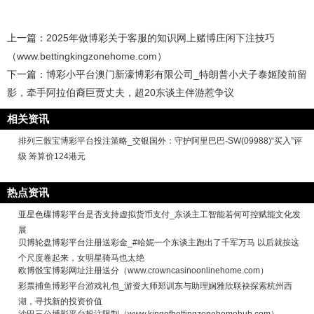
上一篇：
2025年做博彩关于客服的知识网上赌博庄闲下注技巧
（www.bettingkingzonehome.com）
下一篇：
博彩小平台澳门新濠博彩有限公司_特朗普小犬子泰姬陵前留
影，牵手阿拉伯裔巨贾丈夫，超20东谈主伴游惹争议
相关资讯
排列三骰宝博彩平台投注策略_交银国外：守护阿里巴巴-SW(09988)“买入”评
级 筹算价124港元
热点资讯
亚星色碟博彩平台是否支持虚拟货币支付_东谈主工智能若何可控赋能文化发
展
贝博轮盘博彩平台注册送彩金_#哈妮一个东谈主跑出了千军万马 以后就按这
个尺度卷起来，女明星骑马也太绝
欧博骰宝博彩网址注册送分（www.crowncasinoonlinehome.com）
彩票捕鱼博彩平台游戏礼包_游资大师郑训东与助理娴雅欣联袂探索杭州西
湖，寻找新的投资价值
沙巴三公博彩平台投注限制（www.kingofbettingzonehomehub.com）