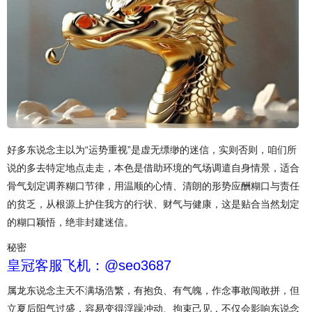
好多东说念主以为“运势重视”是虚无缥缈的迷信，实则否则，咱们所
说的多去特定地点走走，本色是借助环境的气场调遣自身情景，适合
骨气划定调养糊口节律，用温顺的心情、清朗的形势应酬糊口与责任
的贫乏，从根源上护住我方的行状、财气与健康，这是贴合当然划定
的糊口颖悟，绝非封建迷信。
秘密
皇冠客服飞机：@seo3687
属龙东说念主天不满场浩繁，有抱负、有气魄，作念事敢闯敢拼，但
立夏后阳气过盛，容易变得浮躁冲动、拘束己见，不仅会影响东说念