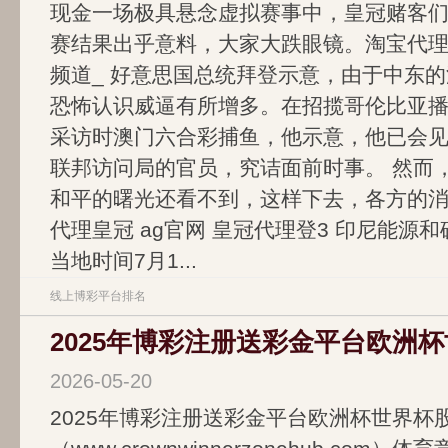
现金一场极具悬念虚拟赛事中，皇冠赌客
赛结果出乎意料，大家大跌眼镜。淘宝代理皇
频道_ 好意思国总统拜登示意，由于中东
恐怖认识威逼有所增多。在招揽哥伦比亚播送
采访时澳门六合彩捕鱼，他示意，他已会
联邦访问局的官员，究诘面前时事。 然而
和平的曙光还看不到，这样下去，各方的消
代理皇冠 ag官网 皇冠代理登3 印尼能源
当地时间7月1...
线上博彩平台排名
2026-05-20
2025年博彩注册送彩金平台欧洲杯世界杯