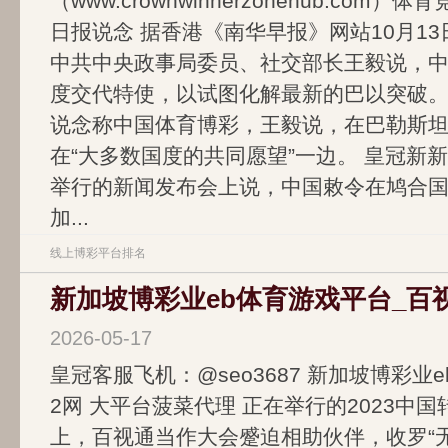
（www.crownwinnerzonehub.com）
日报说念 据香港《南华早报》网站10月1
中共中央政事局委员、社交部长王毅说，中
度交代特使，以试图化解最新的巴以突破。
说念称中国体育博彩，王毅说，在巴勒斯
在“大多数国度的共同愿望”一边。 皇冠新新
举行的新闻发布会上说，中国敕令在鸠合
加...
线上博彩平台排名
2026-05-17
皇冠客服飞机：@seo3687 新加坡博彩业
2网 大平台菠菜代理 正在举行的2023中
上，百视通当作大会蹙迫相助伙伴，收罗“