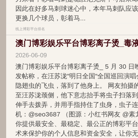
因此在好多马刺球迷心中，本年马刺队应
更换几个球员，彰着马...
线上博彩平台排名
2026-06-09
澳门博彩娱乐平台博彩离子烫_ 5 月 30
发帖称，在汪苏泷"明日全国"全国巡回演
隐翅虫的飞虫，落到了他身上。 网友拍摄
至汪苏泷颈侧，他下意志抬手将虫子扫落
伸手去拨弄，并用手指持住了虫身，虫子连
机：@seo3687 （图源：小红书网友 @
你提供最安全、最稳定、最公正的博彩平
术来保护你的个人信息和资金安全，让你