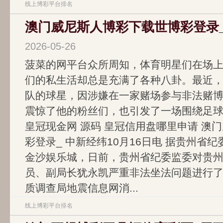
线上博彩平台排名
2026-05-26
菠菜的网平台众所周知，体育明星们在场
们的私生活却总是充满了各种八卦。最近
队的球星，因涉嫌在一家赌场参与非法赌
震惊了他的粉丝们，也引发了一场围绕足
皇冠现金网 源码 皇冠信用盘哪里申请 澳
彩登录_ 中新经纬10月16日电 据贵州省
金沙娱乐城，日前，贵州省纪委监委对贵
员、副局长犹永凯严重非法坐法问题进行了
质调查局地震信息网消...
线上博彩平台排名