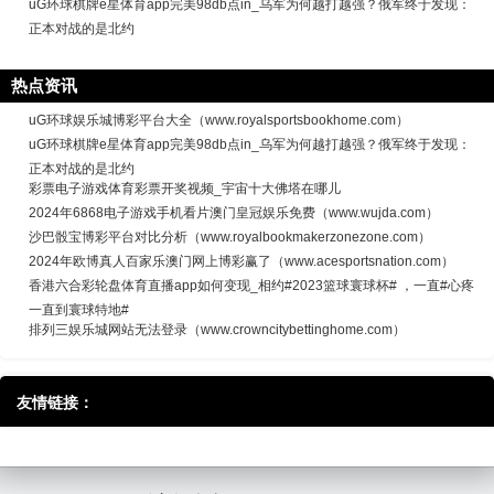
uG环球棋牌e星体育app完美98db点in_乌军为何越打越强？俄军终于发现：
正本对战的是北约
热点资讯
uG环球娱乐城博彩平台大全（www.royalsportsbookhome.com）
uG环球棋牌e星体育app完美98db点in_乌军为何越打越强？俄军终于发现：
正本对战的是北约
彩票电子游戏体育彩票开奖视频_宇宙十大佛塔在哪儿
2024年6868电子游戏手机看片澳门皇冠娱乐免费（www.wujda.com）
沙巴骰宝博彩平台对比分析（www.royalbookmakerzonezone.com）
2024年欧博真人百家乐澳门网上博彩赢了（www.acesportsnation.com）
香港六合彩轮盘体育直播app如何变现_相约#2023篮球寰球杯# ，一直#心疼
一直到寰球特地#
排列三娱乐城网站无法登录（www.crowncitybettinghome.com）
友情链接：