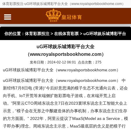
体育彩票投注-uG环球娱乐城博彩平台大全（www.royalsportsbookhome.com）
你的位置：
体育彩票投注
>
在线体育彩票
> uG环球娱乐城博彩平台
uG环球娱乐城博彩平台大全
大全（www.royalsportsbookhome.com）
（www.royalsportsbookhome.com）
发布日期：2024-02-12 06:01 点击次数：275
uG环球娱乐城博彩平台大全（www.royalsportsbookhome.com）
uG环球娱乐城博彩平台大全（www.royalsportsbookhome.com） 中
新经纬7月8日电 (常涛)“今后好意思满的模子生态不光通向云表，还会
向手机、IoT开荒等末端侧扩散彩票电子游戏，在末端开荒上启
动。”阿里云CTO周靖东说念主7日在2023寰球东说念主工智能大会上
示意，“模子会在无形之中酿建造体的办事机制，办事东说念主们生存
的方方面面。” 2022年，阿里云提议了MaaS(Model as a Service，模
子即办事)理念。周靖东说念主示意，MaaS最底层的含义是把模子行