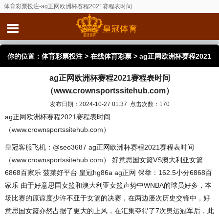
体育彩票投注-ag正网欧洲杯赛程2021赛程表时间
（www.crownsportssitehub.com）
你的位置：
体育彩票投注
>
在线体育彩票
> ag正网欧洲杯赛程2021
ag正网欧洲杯赛程2021赛程表时间
赛程表时间（www.crownsportssitehub.com）
（www.crownsportssitehub.com）
发布日期：2024-10-27 01:37 点击次数：170
ag正网欧洲杯赛程2021赛程表时间
（www.crownsportssitehub.com）
皇冠客服飞机：@seo3687 ag正网欧洲杯赛程2021赛程表时间
（www.crownsportssitehub.com） 好意思国女篮VS澳大利亚女篮
6868百家乐 菠菜好平台 皇冠hg86a ag正网 保举：162.5小分6868百
家乐 由于好意思国女篮和澳大利亚女篮声势中WNBA的球员好多，本
场比赛的原谅度少许不亚于女篮的决赛，在两边屡次历史交锋中，好
意思国女篮亦然占据了更大的上风，在汇集夺得了7次奥运冠军后，此